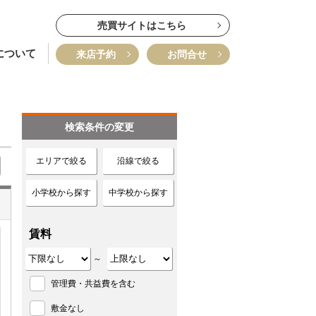
売買サイトはこちら
について
来店予約
お問合せ
検索条件の変更
エリアで絞る
沿線で絞る
小学校から探す
中学校から探す
賃料
～
管理費・共益費を含む
敷金なし