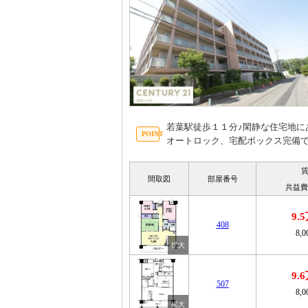
若葉駅徒歩１１分♪閑静な住宅地に
オートロック、宅配ボックス完備で
間取図
部屋番号
共益費
9.
408
8,
9.
507
8,