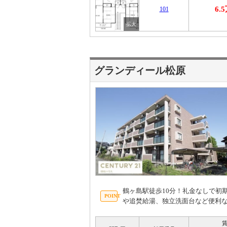
6.
101
グランディール松原
鶴ヶ島駅徒歩10分！礼金なしで初期
や追焚給湯、独立洗面台など便利な