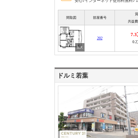
安心♪インターネット使用料無料♪
間取図
部屋番号
共益費
7.
202
0.
ドルミ若葉