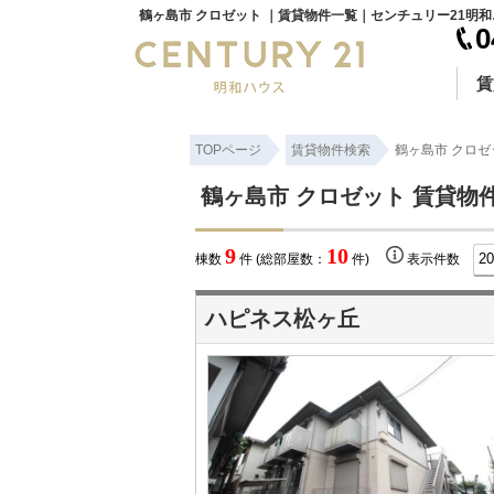
鶴ヶ島市 
0
賃
TOPページ
賃貸物件検索
鶴ヶ島市 クロゼ
鶴ヶ島市 クロゼット 賃貸物
9
10
棟数
件 (総部屋数：
件)
表示件数
ハピネス松ヶ丘