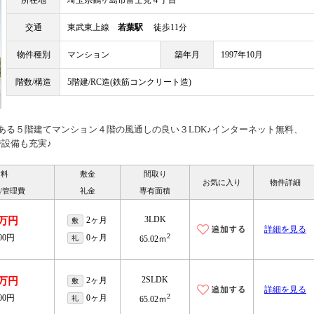
所在地
埼玉県鶴ヶ島市富士見４丁目
交通
東武東上線
若葉駅
徒歩11分
物件種別
マンション
築年月
1997年10月
階数/構造
5階建/RC造(鉄筋コンクリート造)
ある５階建てマンション４階の風通しの良い３LDK♪インターネット無料、
設備も充実♪
賃料
敷金
間取り
お気に入り
物件詳細
/管理費
礼金
専有面積
3LDK
5万円
2ヶ月
敷
詳細を見る
2
000円
0ヶ月
礼
65.02ｍ
2SLDK
6万円
2ヶ月
敷
詳細を見る
2
000円
0ヶ月
礼
65.02ｍ