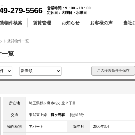
クロゼット ｜賃貸物件一覧｜センチュリー21明和ハウス
49-279-5566
営業時間：9：00～18：00
定休日：火曜日・水曜日
貸物件検索
賃貸管理
お知らせ
お客様の声
当社
ット 賃貸物件一覧
件一覧
この検索条件を保存
所在地
埼玉県鶴ヶ島市松ヶ丘２丁目
交通
東武東上線
鶴ヶ島駅
徒歩16分
物件種別
アパート
築年月
2006年3月