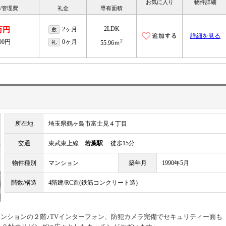
お気に入り
物件詳細
/管理費
礼金
専有面積
2LDK
万円
2ヶ月
敷
詳細を見る
2
000円
0ヶ月
礼
55.96ｍ
所在地
埼玉県鶴ヶ島市富士見４丁目
交通
東武東上線
若葉駅
徒歩15分
物件種別
マンション
築年月
1990年5月
階数/構造
4階建/RC造(鉄筋コンクリート造)
マンションの２階♪TVインターフォン、防犯カメラ完備でセキュリティー面も