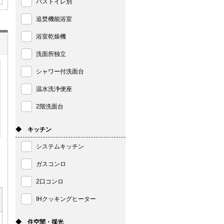
バストイレ別
追焚機能浴室
浴室乾燥機
洗面所独立
シャワー付洗面台
温水洗浄便座
2階洗面台
◆ キッチン
システムキッチン
ガスコンロ
2口コンロ
IHクッキングヒーター
◆ 住空間・採光