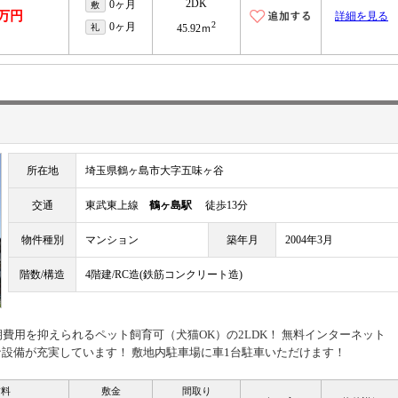
2DK
0ヶ月
敷
5万円
詳細を見る
2
0ヶ月
礼
45.92ｍ
所在地
埼玉県鶴ヶ島市大字五味ヶ谷
交通
東武東上線
鶴ヶ島駅
徒歩13分
物件種別
マンション
築年月
2004年3月
階数/構造
4階建/RC造(鉄筋コンクリート造)
費用を抑えられるペット飼育可（犬猫OK）の2LDK！ 無料インターネット
設備が充実しています！ 敷地内駐車場に車1台駐車いただけます！
賃料
敷金
間取り