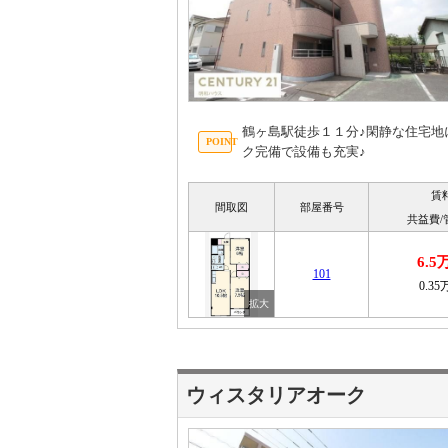
鶴ヶ島駅徒歩１１分♪閑静な住宅地に
ク完備で設備も充実♪
賃
間取図
部屋番号
共益費/
6.5
101
0.3
ウィスタリアオーク