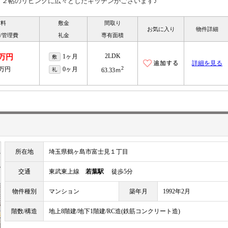
１２帖のリビングに広々としたキッチンがございます♪
賃料
敷金
間取り
お気に入り
物件詳細
/管理費
礼金
専有面積
2LDK
3万円
1ヶ月
敷
詳細を見る
2
2万円
0ヶ月
礼
63.33ｍ
所在地
埼玉県鶴ヶ島市富士見１丁目
交通
東武東上線
若葉駅
徒歩5分
物件種別
マンション
築年月
1992年2月
階数/構造
地上8階建/地下1階建/RC造(鉄筋コンクリート造)