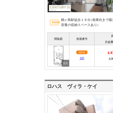
鶴ヶ島駅徒歩１６分♪南東向きで陽
容量の収納スペースあり♪
間取図
部屋番号
共益費
4.
NEW
105
4,
ロハス ヴィラ・ケイ