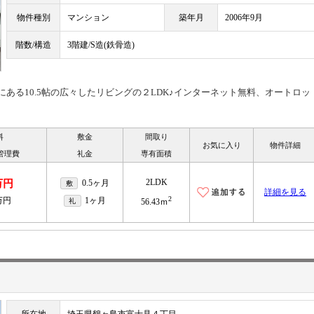
物件種別
マンション
築年月
2006年9月
階数/構造
3階建/S造(鉄骨造)
ある10.5帖の広々したリビングの２LDK♪インターネット無料、オートロッ
料
敷金
間取り
お気に入り
物件詳細
管理費
礼金
専有面積
2LDK
万円
0.5ヶ月
敷
詳細を見る
2
5万円
1ヶ月
礼
56.43ｍ