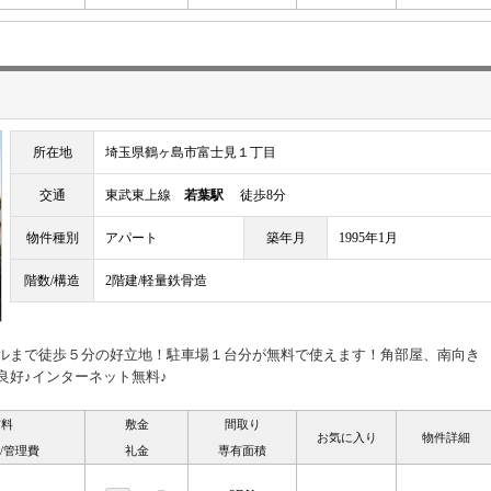
所在地
埼玉県鶴ヶ島市富士見１丁目
交通
東武東上線
若葉駅
徒歩8分
物件種別
アパート
築年月
1995年1月
階数/構造
2階建/軽量鉄骨造
ールまで徒歩５分の好立地！駐車場１台分が無料で使えます！角部屋、南向き
良好♪インターネット無料♪
賃料
敷金
間取り
お気に入り
物件詳細
/管理費
礼金
専有面積