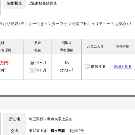
階数/構造
2階建/軽量鉄骨造
当たり良好♪モニター付きインターフォン完備でセキュリティー面も安心♪大
賃料
敷金
間取り
お気に入り
物件詳細
/管理費
礼金
専有面積
1K
8万円
0ヶ月
敷
詳細を見る
2
000円
0ヶ月
礼
27.08ｍ
所在地
埼玉県鶴ヶ島市大字上広谷
交通
東武東上線
鶴ヶ島駅
徒歩12分