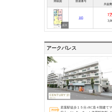
間取図
部屋番号
共益費
7
105
3,
アークパレス
若葉駅徒歩１５分♪RC造４階建て