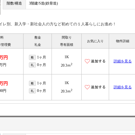
階数/構造
3階建/S造(鉄骨造)
イレ別、新入学・新社会人の方など初めての１人暮らしにお進め！
賃料
敷金
間取り
お気に入り
物件詳細
/管理費
礼金
専有面積
1K
9万円
1ヶ月
敷
詳細を見る
2
2万円
0ヶ月
礼
20.3ｍ
1K
9万円
1ヶ月
敷
詳細を見る
2
000円
0ヶ月
礼
20.3ｍ