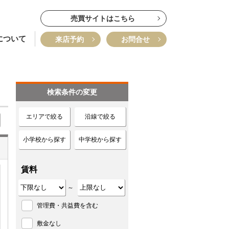
売買サイトはこちら
について
来店予約
お問合せ
検索条件の変更
エリアで絞る
沿線で絞る
小学校から探す
中学校から探す
賃料
～
管理費・共益費を含む
敷金なし