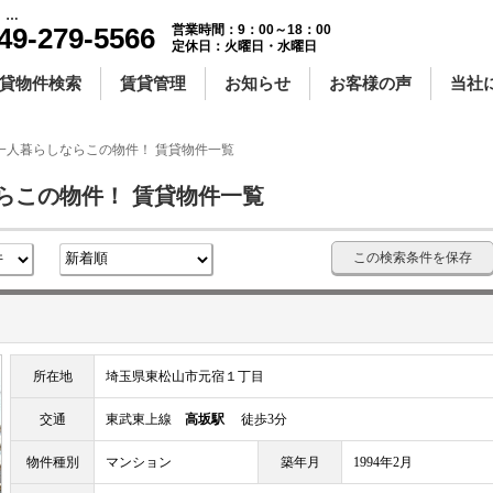
大東文化大学の一人暮らしならこの物件！ ｜賃貸物件一覧｜センチュリー21明和ハウス
49-279-5566
営業時間：9：00～18：00
定休日：火曜日・水曜日
貸物件検索
賃貸管理
お知らせ
お客様の声
当社
一人暮らしならこの物件！ 賃貸物件一覧
らこの物件！ 賃貸物件一覧
この検索条件を保存
所在地
埼玉県東松山市元宿１丁目
交通
東武東上線
高坂駅
徒歩3分
物件種別
マンション
築年月
1994年2月