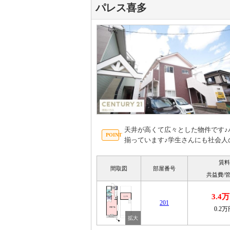
パレス喜多
天井が高くて広々とした物件です
揃っています♪学生さんにも社会人
賃料
間取図
部屋番号
共益費/
3.4
201
0.2