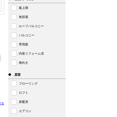
最上階
角部屋
ルーフバルコニー
バルコニー
専用庭
内装リフォーム済
南向き
◆ 居室
フローリング
ロフト
床暖房
戻る
エアコン