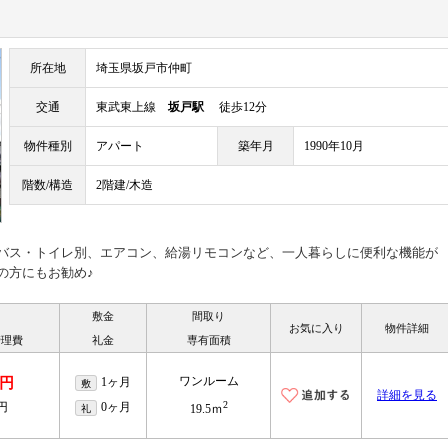
所在地
埼玉県坂戸市仲町
交通
東武東上線
坂戸駅
徒歩12分
物件種別
アパート
築年月
1990年10月
階数/構造
2階建/木造
♪バス・トイレ別、エアコン、給湯リモコンなど、一人暮らしに便利な機能が
の方にもお勧め♪
敷金
間取り
お気に入り
物件詳細
管理費
礼金
専有面積
ワンルーム
万円
1ヶ月
敷
詳細を見る
2
万円
0ヶ月
礼
19.5ｍ