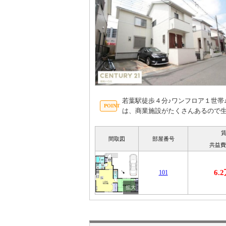
若葉駅徒歩４分♪ワンフロア１世帯
は、商業施設がたくさんあるので
間取図
部屋番号
共益費
6.
101