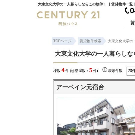
0
賃
TOPページ
賃貸物件検索
大東文化大学の
大東文化大学の一人暮らしな
4
5
棟数
件 (総部屋数：
件)
表示件数
アーベイン元宿台