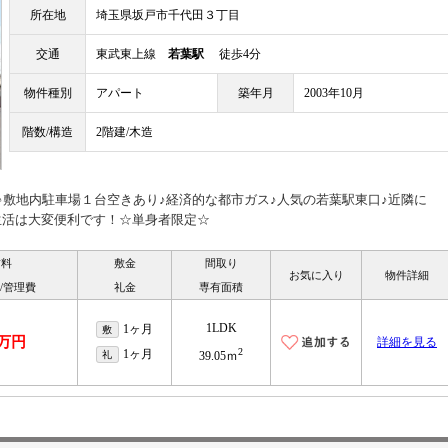
所在地
埼玉県坂戸市千代田３丁目
交通
東武東上線
若葉駅
徒歩4分
物件種別
アパート
築年月
2003年10月
階数/構造
2階建/木造
♪敷地内駐車場１台空きあり♪経済的な都市ガス♪人気の若葉駅東口♪近隣に
生活は大変便利です！☆単身者限定☆
賃料
敷金
間取り
お気に入り
物件詳細
/管理費
礼金
専有面積
1LDK
1ヶ月
敷
2万円
詳細を見る
2
1ヶ月
礼
39.05ｍ