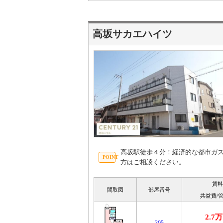
高坂サカエハイツ
高坂駅徒歩４分！経済的な都市ガ
方はご相談ください。
賃料
間取図
部屋番号
共益費/
2.7