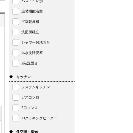
バストイレ別
追焚機能浴室
浴室乾燥機
洗面所独立
シャワー付洗面台
温水洗浄便座
2階洗面台
◆ キッチン
システムキッチン
ガスコンロ
2口コンロ
IHクッキングヒーター
◆ 住空間・採光