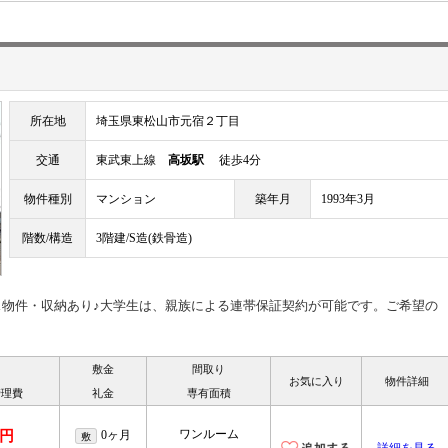
所在地
埼玉県東松山市元宿２丁目
交通
東武東上線
高坂駅
徒歩4分
物件種別
マンション
築年月
1993年3月
階数/構造
3階建/S造(鉄骨造)
ス物件・収納あり♪大学生は、親族による連帯保証契約が可能です。ご希望の
敷金
間取り
お気に入り
物件詳細
管理費
礼金
専有面積
ワンルーム
万円
0ヶ月
敷