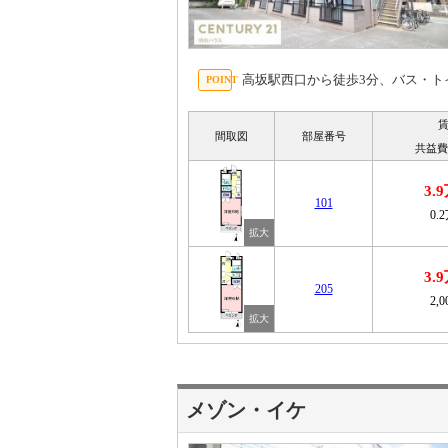
高坂駅西口から徒歩3分、バス・ト
間取図
部屋番号
共益費
3.
101
0.
3.
205
2,
メゾン・イケ