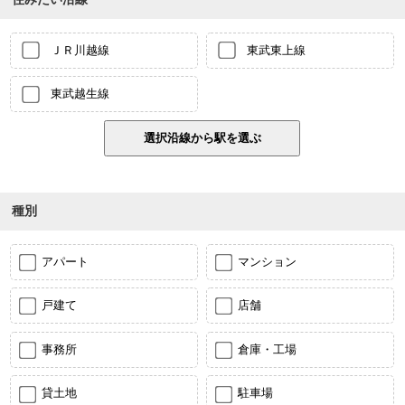
ＪＲ川越線
東武東上線
東武越生線
種別
アパート
マンション
戸建て
店舗
事務所
倉庫・工場
貸土地
駐車場