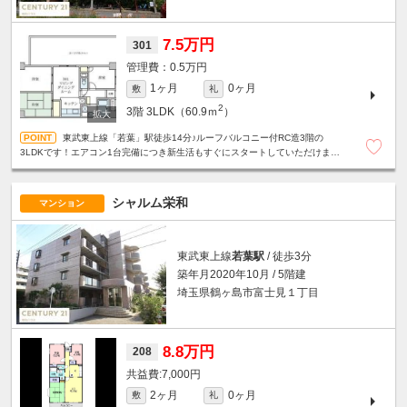
7.5万円
301
0.5万円
1ヶ月
0ヶ月
敷
礼
2
3階
3LDK（60.9ｍ
）
東武東上線「若葉」駅徒歩14分♪ルーフバルコニー付RC造3階の
3LDKです！エアコン1台完備につき新生活もすぐにスタートしていただけます
♪
シャルム栄和
マンション
東武東上線
若葉駅
/ 徒歩3分
築年月2020年10月 / 5階建
埼玉県鶴ヶ島市富士見１丁目
8.8万円
208
7,000円
2ヶ月
0ヶ月
敷
礼