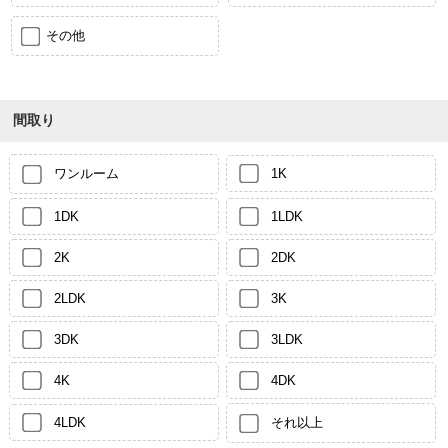
その他
間取り
ワンルーム
1K
1DK
1LDK
2K
2DK
2LDK
3K
3DK
3LDK
4K
4DK
4LDK
それ以上