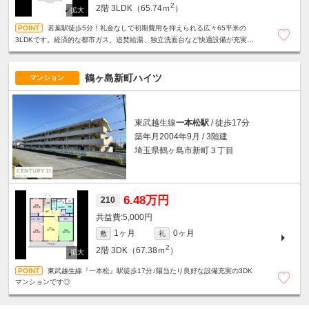
2
2階
3LDK（65.74ｍ
）
若葉駅徒歩5分！礼金なしで初期費用を抑えられる広々65平米の
3LDKです。経済的な都市ガス、追焚給湯、独立洗面台など快適設備が充実。
エレベーターや敷地内駐車場・ゴミ置場完備でファミリーに最適です！
鶴ヶ島新町ハイツ
マンション
東武越生線
一本松駅
/ 徒歩17分
築年月2004年9月 / 3階建
埼玉県鶴ヶ島市新町３丁目
6.48万円
210
5,000円
1ヶ月
0ヶ月
敷
礼
2
2階
3DK（67.38ｍ
）
東武越生線『一本松』駅徒歩17分♪陽当たり良好な設備充実の3DK
マンションです◎