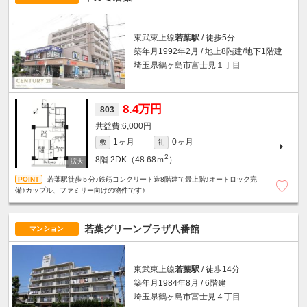
東武東上線
若葉駅
/ 徒歩5分
築年月1992年2月 / 地上8階建/地下1階建
埼玉県鶴ヶ島市富士見１丁目
8.4万円
803
6,000円
1ヶ月
0ヶ月
敷
礼
2
8階
2DK（48.68ｍ
）
若葉駅徒歩５分♪鉄筋コンクリート造8階建て最上階♪オートロック完
備♪カップル、ファミリー向けの物件です♪
若葉グリーンプラザ八番館
マンション
東武東上線
若葉駅
/ 徒歩14分
築年月1984年8月 / 6階建
埼玉県鶴ヶ島市富士見４丁目