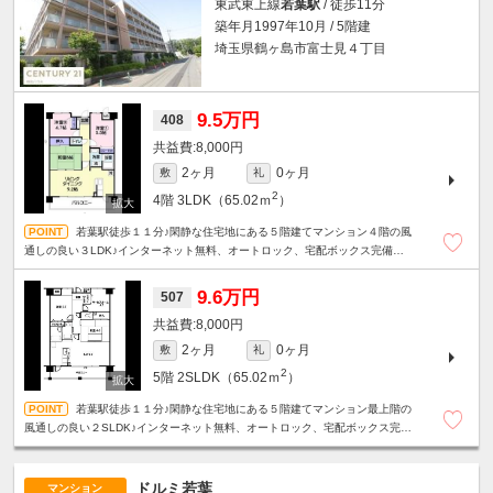
東武東上線
若葉駅
/ 徒歩11分
築年月1997年10月 / 5階建
埼玉県鶴ヶ島市富士見４丁目
9.5万円
408
8,000円
2ヶ月
0ヶ月
敷
礼
2
4階
3LDK（65.02ｍ
）
若葉駅徒歩１１分♪閑静な住宅地にある５階建てマンション４階の風
通しの良い３LDK♪インターネット無料、オートロック、宅配ボックス完備で
設備も充実♪
9.6万円
507
8,000円
2ヶ月
0ヶ月
敷
礼
2
5階
2SLDK（65.02ｍ
）
若葉駅徒歩１１分♪閑静な住宅地にある５階建てマンション最上階の
風通しの良い２SLDK♪インターネット無料、オートロック、宅配ボックス完備
で設備も充実♪
ドルミ若葉
マンション