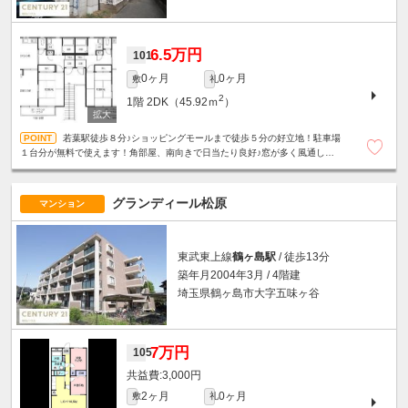
6.5万円
101
0ヶ月
0ヶ月
敷
礼
2
1階
2DK（45.92ｍ
）
若葉駅徒歩８分♪ショッピングモールまで徒歩５分の好立地！駐車場
１台分が無料で使えます！角部屋、南向きで日当たり良好♪窓が多く風通しも
良好♪インターネット無料♪
グランディール松原
マンション
東武東上線
鶴ヶ島駅
/ 徒歩13分
築年月2004年3月 / 4階建
埼玉県鶴ヶ島市大字五味ヶ谷
7万円
105
3,000円
2ヶ月
0ヶ月
敷
礼