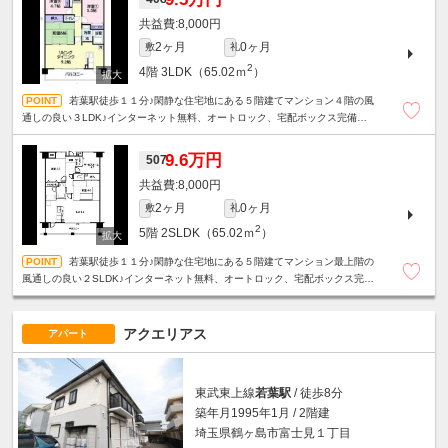
8,000円
2ヶ月
0ヶ月
敷
礼
2
4階
3LDK（65.02ｍ
）
若葉駅徒歩１１分♪閑静な住宅地にある５階建てマンション４階の風
通しの良い３LDK♪インターネット無料、オートロック、宅配ボックス完備で
設備も充実♪
9.6万円
507
8,000円
2ヶ月
0ヶ月
敷
礼
2
5階
2SLDK（65.02ｍ
）
若葉駅徒歩１１分♪閑静な住宅地にある５階建てマンション最上階の
風通しの良い２SLDK♪インターネット無料、オートロック、宅配ボックス完備
で設備も充実♪
アクエリアス
アパート
東武東上線
若葉駅
/ 徒歩8分
築年月1995年1月 / 2階建
埼玉県鶴ヶ島市富士見１丁目