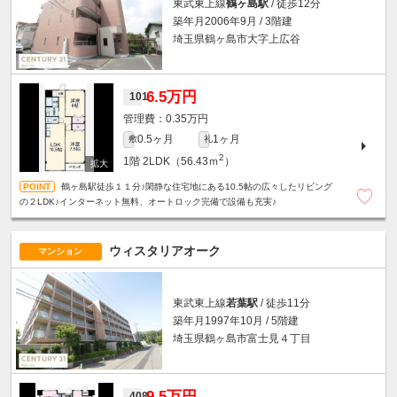
東武東上線
鶴ヶ島駅
/ 徒歩12分
築年月2006年9月 / 3階建
埼玉県鶴ヶ島市大字上広谷
6.5万円
101
0.35万円
0.5ヶ月
1ヶ月
敷
礼
2
1階
2LDK（56.43ｍ
）
鶴ヶ島駅徒歩１１分♪閑静な住宅地にある10.5帖の広々したリビング
の２LDK♪インターネット無料、オートロック完備で設備も充実♪
ウィスタリアオーク
マンション
東武東上線
若葉駅
/ 徒歩11分
築年月1997年10月 / 5階建
埼玉県鶴ヶ島市富士見４丁目
9.5万円
408