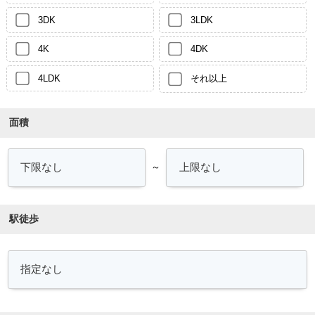
3DK
3LDK
4K
4DK
4LDK
それ以上
面積
～
駅徒歩