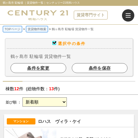
鶴ヶ島市 駐輪場 ｜賃貸物件一覧｜センチュリー21明和ハウス
賃貸専門サイト
TOPページ
賃貸物件検索
鶴ヶ島市 駐輪場 賃貸物件一覧
選択中の条件
鶴ヶ島市 駐輪場 賃貸物件一覧
条件を変更
条件を保存
棟数
12
件 (総物件数：
13
件)
並び順 ：
ロハス ヴィラ・ケイ
マンション