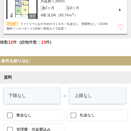
7,300円
2ヶ月
0ヶ月
敷
礼
2
4階
3LDK（65.74ｍ
）
ファミリーにおすすめの３ＬＤＫ！礼金なし・更新料なし！JCOM
無料インターネット120M！防犯カメラ設置！
棟数
12
件 (総物件数：
13
件)
条件を絞り込む
賃料
～
敷金なし
礼金なし
管理費・共益費込み