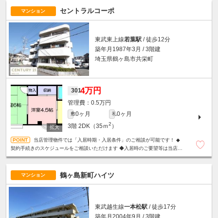
セントラルコーポ
マンション
東武東上線
若葉駅
/ 徒歩12分
築年月1987年3月 / 3階建
埼玉県鶴ヶ島市共栄町
4万円
301
0.5万円
0ヶ月
0ヶ月
敷
礼
2
3階
2DK（35ｍ
）
当店管理物件では「入居時期・入居条件」のご相談が可能です！ ◆
契約手続きのスケジュールをご相談いただけます ◆入居時のご要望等は当店ま
で直接お聞かせください ◆入居後も当店が管理窓口となります
鶴ヶ島新町ハイツ
マンション
東武越生線
一本松駅
/ 徒歩17分
築年月2004年9月 / 3階建