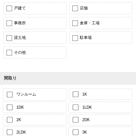
戸建て
店舗
事務所
倉庫・工場
貸土地
駐車場
その他
間取り
ワンルーム
1K
1DK
1LDK
2K
2DK
2LDK
3K