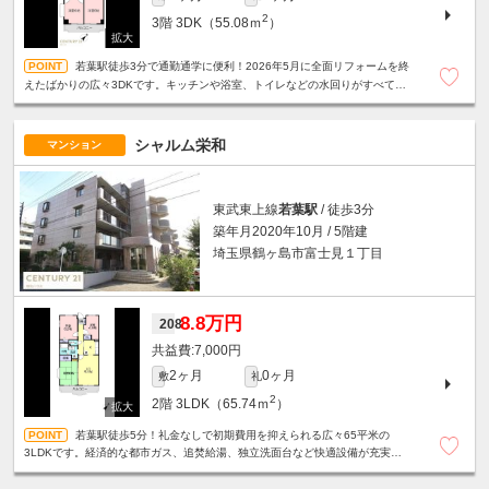
2
3階
3DK（55.08ｍ
）
若葉駅徒歩3分で通勤通学に便利！2026年5月に全面リフォームを終
えたばかりの広々3DKです。キッチンや浴室、トイレなどの水回りがすべて新
品で、ファミリー層も快適に新生活をスタートできます！
シャルム栄和
マンション
東武東上線
若葉駅
/ 徒歩3分
築年月2020年10月 / 5階建
埼玉県鶴ヶ島市富士見１丁目
8.8万円
208
7,000円
2ヶ月
0ヶ月
敷
礼
2
2階
3LDK（65.74ｍ
）
若葉駅徒歩5分！礼金なしで初期費用を抑えられる広々65平米の
3LDKです。経済的な都市ガス、追焚給湯、独立洗面台など快適設備が充実。
エレベーターや敷地内駐車場・ゴミ置場完備でファミリーに最適です！