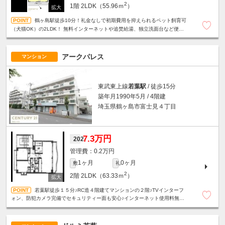
2
1階
2LDK（55.96ｍ
）
鶴ヶ島駅徒歩10分！礼金なしで初期費用を抑えられるペット飼育可
（犬猫OK）の2LDK！ 無料インターネットや追焚給湯、独立洗面台など便利
な設備が充実しています！ 敷地内駐車場に車1台駐車いただけます！
アークパレス
マンション
東武東上線
若葉駅
/ 徒歩15分
築年月1990年5月 / 4階建
埼玉県鶴ヶ島市富士見４丁目
7.3万円
202
0.2万円
1ヶ月
0ヶ月
敷
礼
2
2階
2LDK（63.33ｍ
）
若葉駅徒歩１５分♪RC造４階建てマンションの２階♪TVインターフ
ォン、防犯カメラ完備でセキュリティー面も安心♪インターネット使用料無料♪
１２帖のリビングに広々としたキッチンがございます♪