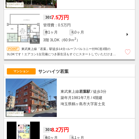
7.5万円
301
0.5万円
1ヶ月
0ヶ月
敷
礼
2
3階
3LDK（60.9ｍ
）
東武東上線「若葉」駅徒歩14分♪ルーフバルコニー付RC造3階の
3LDKです！エアコン1台完備につき新生活もすぐにスタートしていただけます
♪
サンハイツ若葉
マンション
東武東上線
若葉駅
/ 徒歩3分
築年月1981年7月 / 4階建
埼玉県鶴ヶ島市大字富士見
8.2万円
301
0ヶ月
1ヶ月
敷
礼