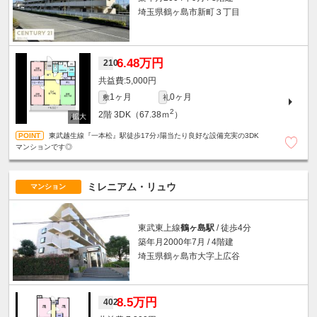
埼玉県鶴ヶ島市新町３丁目
6.48万円
210
5,000円
1ヶ月
0ヶ月
敷
礼
2
2階
3DK（67.38ｍ
）
東武越生線『一本松』駅徒歩17分♪陽当たり良好な設備充実の3DK
マンションです◎
ミレニアム・リュウ
マンション
東武東上線
鶴ヶ島駅
/ 徒歩4分
築年月2000年7月 / 4階建
埼玉県鶴ヶ島市大字上広谷
8.5万円
402