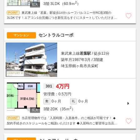
2
3階
3LDK（60.9ｍ
）
東武東上線「若葉」駅徒歩14分♪ルーフバルコニー付RC造3階の
3LDKです！エアコン1台完備につき新生活もすぐにスタートしていただけます
♪
セントラルコーポ
マンション
東武東上線
若葉駅
/ 徒歩12分
築年月1987年3月 / 3階建
埼玉県鶴ヶ島市共栄町
4万円
301
0.5万円
0ヶ月
0ヶ月
敷
礼
2
3階
2DK（35ｍ
）
当店管理物件では「入居時期・入居条件」のご相談が可能です！ ◆
契約手続きのスケジュールをご相談いただけます ◆入居時のご要望等は当店ま
で直接お聞かせください ◆入居後も当店が管理窓口となります