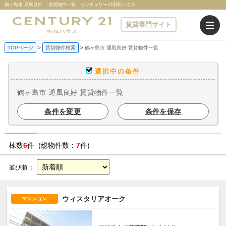
鶴ヶ島市 通風良好 ｜賃貸物件一覧｜センチュリー21明和ハウス
賃貸専門サイト
TOPページ
賃貸物件検索
鶴ヶ島市 通風良好 賃貸物件一覧
選択中の条件
鶴ヶ島市 通風良好 賃貸物件一覧
条件を変更
条件を保存
棟数
6
件 (総物件数：
7
件)
並び順 ：
ウィスタリアオーク
マンション