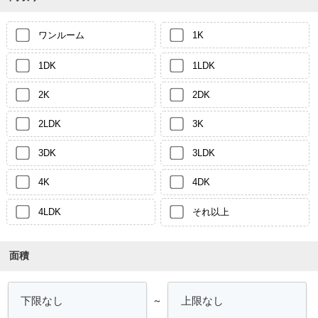
ワンルーム
1K
1DK
1LDK
2K
2DK
2LDK
3K
3DK
3LDK
4K
4DK
4LDK
それ以上
面積
～