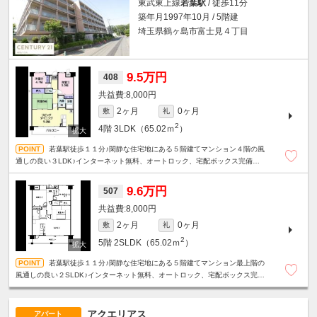
東武東上線
若葉駅
/ 徒歩11分
築年月1997年10月 / 5階建
埼玉県鶴ヶ島市富士見４丁目
9.5万円
408
8,000円
2ヶ月
0ヶ月
敷
礼
2
4階
3LDK（65.02ｍ
）
若葉駅徒歩１１分♪閑静な住宅地にある５階建てマンション４階の風
通しの良い３LDK♪インターネット無料、オートロック、宅配ボックス完備で
設備も充実♪
9.6万円
507
8,000円
2ヶ月
0ヶ月
敷
礼
2
5階
2SLDK（65.02ｍ
）
若葉駅徒歩１１分♪閑静な住宅地にある５階建てマンション最上階の
風通しの良い２SLDK♪インターネット無料、オートロック、宅配ボックス完備
で設備も充実♪
アクエリアス
アパート