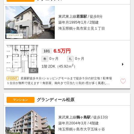
東武東上線
若葉駅
/ 徒歩8分
築年月1995年1月 / 2階建
埼玉県鶴ヶ島市富士見１丁目
6.5万円
101
0ヶ月
0ヶ月
敷
礼
2
1階
2DK（45.92ｍ
）
若葉駅徒歩８分♪ショッピングモールまで徒歩５分の好立地！駐車場
１台分が無料で使えます！角部屋、南向きで日当たり良好♪窓が多く風通しも
良好♪インターネット無料♪
グランディール松原
マンション
東武東上線
鶴ヶ島駅
/ 徒歩13分
築年月2004年3月 / 4階建
埼玉県鶴ヶ島市大字五味ヶ谷