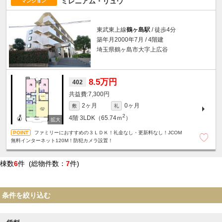
ミレニアム・リュウ
マンション
東武東上線
鶴ヶ島駅
/ 徒歩4分
築年月2000年7月 / 4階建
埼玉県鶴ヶ島市大字上広谷
8.5万円
402
7,300円
2ヶ月
0ヶ月
敷
礼
2
4階
3LDK（65.74ｍ
）
ファミリーにおすすめの３ＬＤＫ！礼金なし・更新料なし！JCOM
無料インターネット120M！防犯カメラ設置！
棟数
6
件 (総物件数：
7
件)
条件を絞り込む