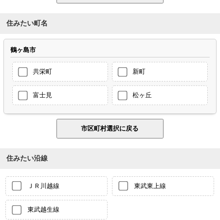
住みたい町名
鶴ヶ島市
共栄町
新町
富士見
松ヶ丘
住みたい沿線
ＪＲ川越線
東武東上線
東武越生線