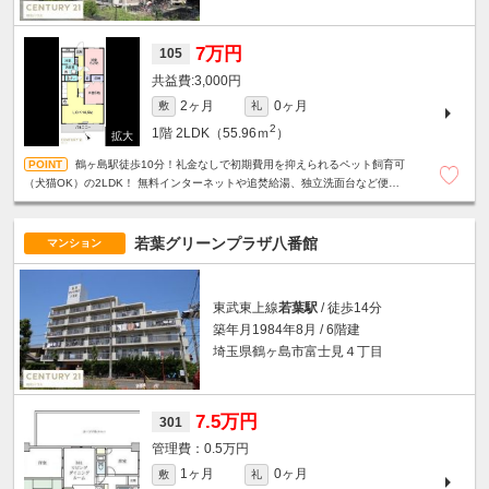
7万円
105
3,000円
2ヶ月
0ヶ月
敷
礼
2
1階
2LDK（55.96ｍ
）
鶴ヶ島駅徒歩10分！礼金なしで初期費用を抑えられるペット飼育可
（犬猫OK）の2LDK！ 無料インターネットや追焚給湯、独立洗面台など便利
な設備が充実しています！ 敷地内駐車場に車1台駐車いただけます！
若葉グリーンプラザ八番館
マンション
東武東上線
若葉駅
/ 徒歩14分
築年月1984年8月 / 6階建
埼玉県鶴ヶ島市富士見４丁目
7.5万円
301
0.5万円
1ヶ月
0ヶ月
敷
礼