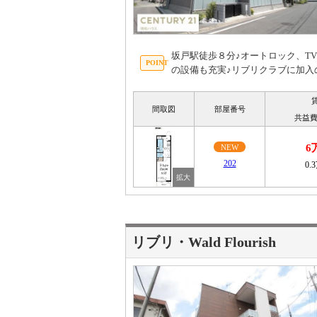
坂戸駅徒歩８分♪オートロック、T
の設備も充実♪リブリクラブに加入
間取図
部屋番号
共益費
6
NEW
202
0.
リブリ・Wald Flourish