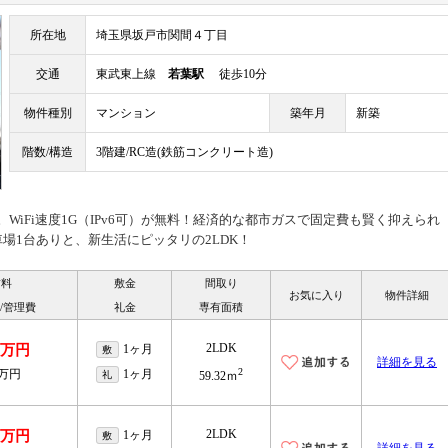
所在地
埼玉県坂戸市関間４丁目
交通
東武東上線
若葉駅
徒歩10分
物件種別
マンション
築年月
新築
階数/構造
3階建/RC造(鉄筋コンクリート造)
。WiFi速度1G（IPv6可）が無料！経済的な都市ガスで固定費も賢く抑えられ
場1台ありと、新生活にピッタリの2LDK！
賃料
敷金
間取り
お気に入り
物件詳細
/管理費
礼金
専有面積
2LDK
.3万円
1ヶ月
敷
詳細を見る
2
5万円
1ヶ月
礼
59.32ｍ
2LDK
.5万円
1ヶ月
敷