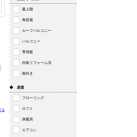
最上階
角部屋
ルーフバルコニー
バルコニー
専用庭
内装リフォーム済
南向き
◆ 居室
フローリング
ロフト
戻る
床暖房
エアコン