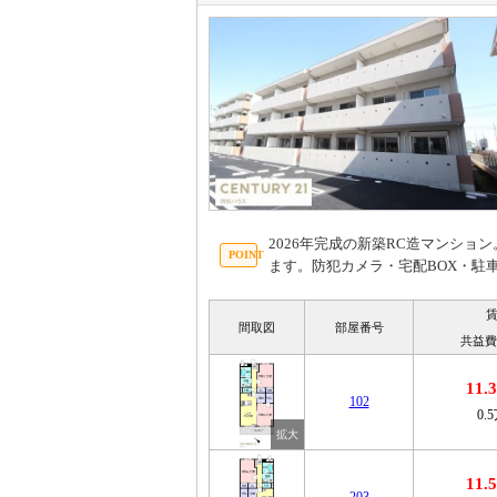
2026年完成の新築RC造マンション
ます。防犯カメラ・宅配BOX・駐車
間取図
部屋番号
共益費
11
102
0.
11