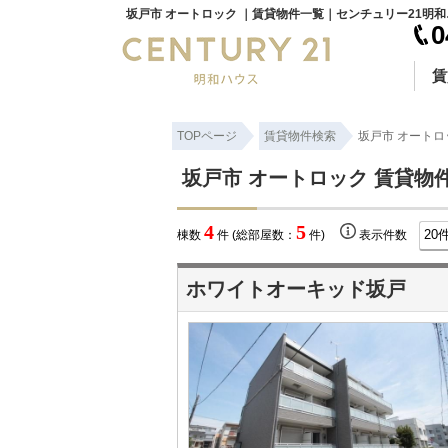
坂戸市 オ
0
賃
TOPページ
賃貸物件検索
坂戸市 オートロ
坂戸市 オートロック 賃貸物
4
5
棟数
件 (総部屋数：
件)
表示件数
ホワイトオーキッド坂戸