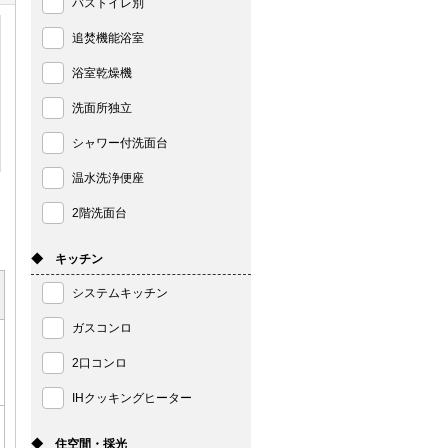
バストイレ別
追焚機能浴室
浴室乾燥機
洗面所独立
シャワー付洗面台
温水洗浄便座
2階洗面台
◆ キッチン
システムキッチン
ガスコンロ
2口コンロ
IHクッキングヒーター
◆ 住空間・採光