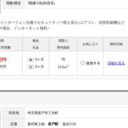
階数/構造
3階建/S造(鉄骨造)
Vインターフォン完備でセキュリティー面も安心♪エアコン、浴室乾燥機など
の場合、インターネット無料♪
賃料
敷金
間取り
お気に入り
物件詳細
/管理費
礼金
専有面積
1K
万円
0ヶ月
敷
詳細を見る
2
3万円
0ヶ月
礼
23.6ｍ
所在地
埼玉県坂戸市三光町
交通
東武東上線
坂戸駅
徒歩11分