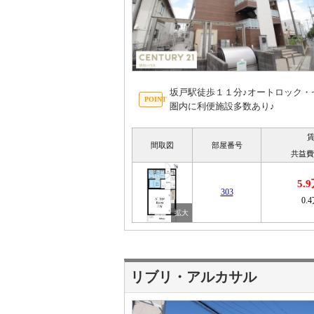
坂戸駅徒歩１１分♪オートロック・
圏内に利便施設多数あり♪
間取図
部屋番号
共益費
5.
303
0.
リブリ・アルカサル