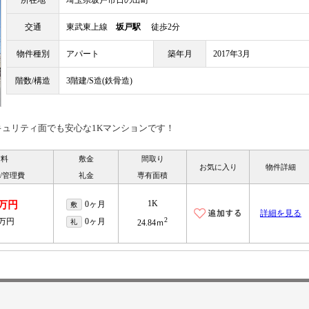
所在地
埼玉県坂戸市日の出町
交通
東武東上線
坂戸駅
徒歩2分
物件種別
アパート
築年月
2017年3月
階数/構造
3階建/S造(鉄骨造)
キュリティ面でも安心な1Kマンションです！
賃料
敷金
間取り
お気に入り
物件詳細
/管理費
礼金
専有面積
1K
1万円
0ヶ月
敷
詳細を見る
2
4万円
0ヶ月
礼
24.84ｍ