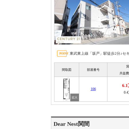
東武東上線「坂戸」駅徒歩2分♪セ
間取図
部屋番号
共益費
6.
106
0.
Dear Nest関間