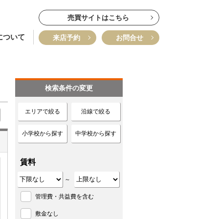
売買サイトはこちら
について
来店予約
お問合せ
検索条件の変更
エリアで絞る
沿線で絞る
小学校から探す
中学校から探す
賃料
～
管理費・共益費を含む
敷金なし