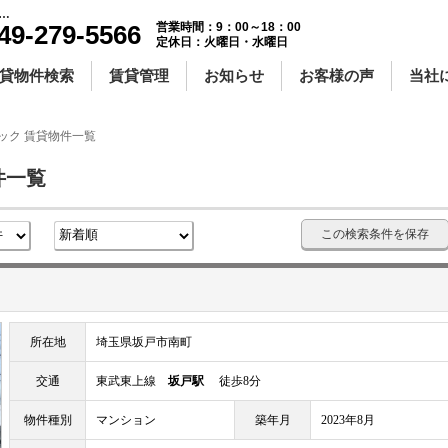
ートロック ｜賃貸物件一覧｜センチュリー21明和ハウス
49-279-5566
営業時間：9：00～18：00
定休日：火曜日・水曜日
貸物件検索
賃貸管理
お知らせ
お客様の声
当社
ック 賃貸物件一覧
件一覧
この検索条件を保存
所在地
埼玉県坂戸市南町
交通
東武東上線
坂戸駅
徒歩8分
物件種別
マンション
築年月
2023年8月