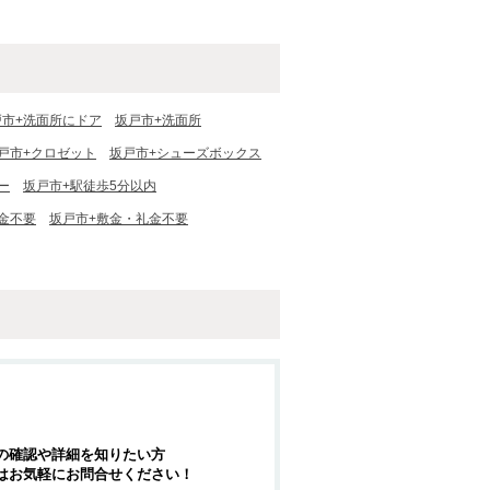
戸市+洗面所にドア
坂戸市+洗面所
戸市+クロゼット
坂戸市+シューズボックス
ー
坂戸市+駅徒歩5分以内
金不要
坂戸市+敷金・礼金不要
の確認や詳細を知りたい方
はお気軽にお問合せください！