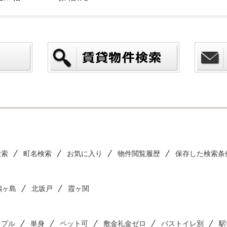
検索
町名検索
お気に入り
物件閲覧履歴
保存した検索条
鶴ヶ島
北坂戸
霞ヶ関
ップル
単身
ペット可
敷金礼金ゼロ
バストイレ別
駅