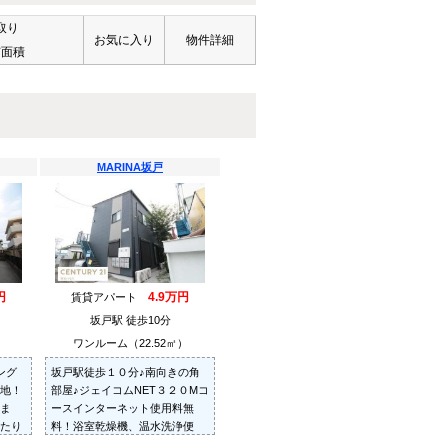
取り
お気に入り
物件詳細
有面積
MARINA坂戸
円
4.9万円
賃貸アパート
坂戸駅 徒歩10分
ワンルーム（22.52㎡）
ング
坂戸駅徒歩１０分♪南向きの角
地！
部屋♪ジェイコムNET３２０Mコ
ま
ースインターネット使用料無
たり
料！浴室乾燥機、温水洗浄便
好♪イ
座、宅配ボックス等完備♪