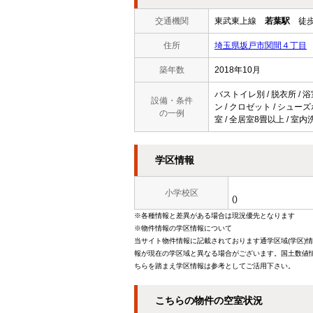
交通機関
東武東上線
若葉駅
徒歩
住所
埼玉県坂戸市関間４丁目
築年数
2018年10月
バストイレ別 / 脱衣所 / 浴
設備・条件
ン / クロゼット / シューズ
の一例
室 / 全居室8畳以上 / 室
学区情報
小学校区
()
※各種情報と差異がある場合は現況優先となります
※物件情報の学区情報について
当サイト物件情報に記載されております通学区域(学区)
報が現在の学区域と異なる場合がございます。国土数値情
ちらを踏まえ学区情報は参考としてご活用下さい。
こちらの物件の空室状況