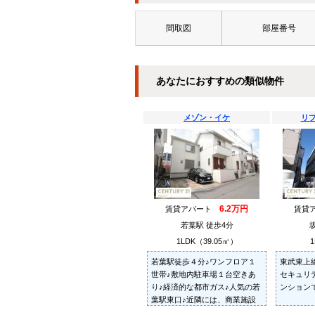
間取図
部屋番号
あなたにおすすめの類似物件
メゾン・イケ
リ
6.2万円
賃貸アパート
賃貸
若葉駅 徒歩4分
1LDK（39.05㎡）
1
若葉駅徒歩４分♪ワンフロア１
東武東上
世帯♪敷地内駐車場１台空きあ
セキュリ
り♪経済的な都市ガス♪人気の若
ンション
葉駅東口♪近隣には、商業施設
がたくさんあるので生活は大変