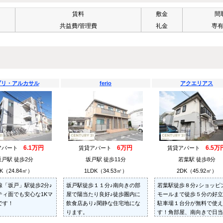
賃料
敷金
間
共益費/管理費
礼金
専
ブリ・アルカサル
ferio
アクエリアス
6.1万円
6万円
6.5万
アパート
賃貸アパート
賃貸アパート
坂戸駅 徒歩2分
坂戸駅 徒歩11分
若葉駅 徒歩8分
K（24.84㎡）
1LDK（34.53㎡）
2DK（45.92㎡）
線「坂戸」駅徒歩2分♪
坂戸駅徒歩１１分♪南向きの部
若葉駅徒歩８分♪ショッピ
ティ面でも安心な1Kマ
屋で陽当たり良好♪徒歩圏内に
モールまで徒歩５分の好立
です！
飲食店あり♪閑静な住宅地にな
駐車場１台分が無料で使え
ります。
す！角部屋、南向きで日当
良好♪窓が多く風通しも良