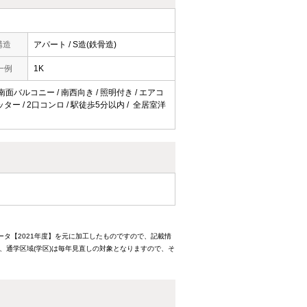
構造
アパート / S造(鉄骨造)
一例
1K
 南面バルコニー / 南西向き / 照明付き / エアコ
ッター / 2口コンロ / 駅徒歩5分以内 / 全居室洋
ータ【2021年度】を元に加工したものですので、記載情
、通学区域(学区)は毎年見直しの対象となりますので、そ