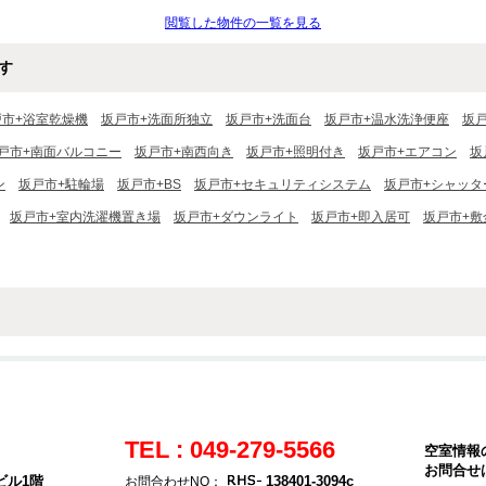
ンターネット無料♪
閲覧した物件の一覧を見る
す
戸市+浴室乾燥機
坂戸市+洗面所独立
坂戸市+洗面台
坂戸市+温水洗浄便座
坂
戸市+南面バルコニー
坂戸市+南西向き
坂戸市+照明付き
坂戸市+エアコン
坂
ン
坂戸市+駐輪場
坂戸市+BS
坂戸市+セキュリティシステム
坂戸市+シャッタ
坂戸市+室内洗濯機置き場
坂戸市+ダウンライト
坂戸市+即入居可
坂戸市+敷
TEL : 049-279-5566
空室情報
お問合せ
ビル1階
138401-3094c
お問合わせNO：