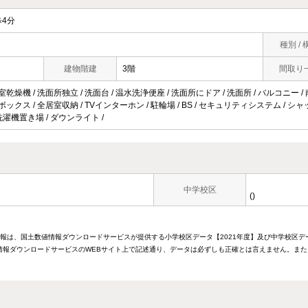
4分
種別 / 
建物階建
3階
間取り
室乾燥機 / 洗面所独立 / 洗面台 / 温水洗浄便座 / 洗面所にドア / 洗面所 / バルコニー /
ボックス / 全居室収納 / TVインターホン / 駐輪場 / BS / セキュリティシステム / シャ
内洗濯機置き場 / ダウンライト /
中学校区
()
情報は、国土数値情報ダウンロードサービスが提供する小学校区データ【2021年度】及び中学校区デ
報ダウンロードサービスのWEBサイト上で記述通り、データは必ずしも正確とは言えません。また