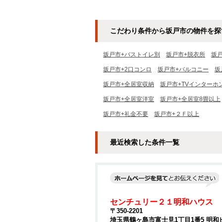
便利です！☆単身者限定☆
こだわり条件から坂戸市の物件を探
坂戸市+バストイレ別
坂戸市+脱衣所
坂
坂戸市+2口コンロ
坂戸市+バルコニー
坂
坂戸市+全居室収納
坂戸市+TVインターホ
坂戸市+全居室洋室
坂戸市+全居室8畳以上
坂戸市+礼金不要
坂戸市+２Ｆ以上
最近検索した条件一覧
センチュリー２１明和ハウス
〒350-2201
埼玉県鶴ヶ島市富士見1丁目1番5 明和