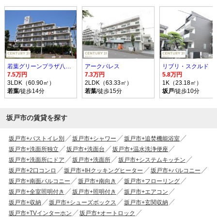
若葉グリーンプラザ八番館
アークパレス
リブリ・スクルド
7.5万円
7.3万円
5.8万円
3LDK（60.90㎡）
2LDK（63.33㎡）
1K（23.18㎡）
若葉
/徒歩14分
若葉
/徒歩15分
坂戸
/徒歩10分
坂戸市の賃貸を探す
坂戸市+バストイレ別
坂戸市+シャワー
坂戸市+追焚機能浴室
坂戸市+洗面所独立
坂戸市+洗面台
坂戸市+温水洗浄便座
坂戸市+洗面所にドア
坂戸市+洗面所
坂戸市+システムキッチン
坂戸市+2口コンロ
坂戸市+IHクッキングヒーター
坂戸市+バルコニー
坂戸市+南面バルコニー
坂戸市+南向き
坂戸市+フローリング
坂戸市+全室照明付き
坂戸市+照明付き
坂戸市+エアコン
坂戸市+収納
坂戸市+シューズボックス
坂戸市+玄関収納
坂戸市+TVインターホン
坂戸市+オートロック