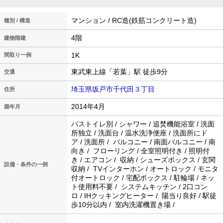
マンション / RC造(鉄筋コンクリート造)
種別 / 構造
4階
建物階建
1K
間取り一例
東武東上線「若葉」駅 徒歩9分
交通
埼玉県坂戸市千代田３丁目
住所
2014年4月
築年月
バストイレ別 / シャワー / 追焚機能浴室 / 洗面
所独立 / 洗面台 / 温水洗浄便座 / 洗面所にド
ア / 洗面所 / バルコニー / 南面バルコニー / 南
向き / フローリング / 全室照明付き / 照明付
き / エアコン / 収納 / シューズボックス / 玄関
設備・条件の一例
収納 / TVインターホン / オートロック / モニタ
付オートロック / 宅配ボックス / 駐輪場 / ネッ
ト使用料不要 / システムキッチン / 2口コン
ロ / IHクッキングヒーター / 陽当り良好 / 駅徒
歩10分以内 / 室内洗濯機置き場 /