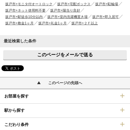
坂戸市+モニタ付オートロック
坂戸市+宅配ボックス
坂戸市+駐輪場
坂戸市+ネット使用料不要
坂戸市+陽当り良好
坂戸市+駅徒歩10分以内
坂戸市+室内洗濯機置き場
坂戸市+即入居可
坂戸市+敷金1ヶ月
坂戸市+礼金1ヶ月
坂戸市+２Ｆ以上
最近検索した条件
このページをメールで送る
このページの先頭へ
お部屋を探す
駅から探す
こだわり条件