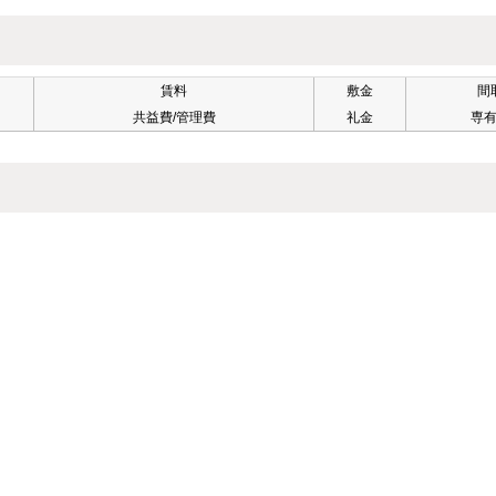
賃料
敷金
間
共益費/管理費
礼金
専