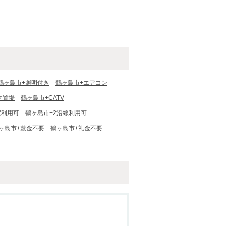
鶴ヶ島市+照明付き
鶴ヶ島市+エアコン
ク置場
鶴ヶ島市+CATV
駅利用可
鶴ヶ島市+2沿線利用可
ヶ島市+敷金不要
鶴ヶ島市+礼金不要