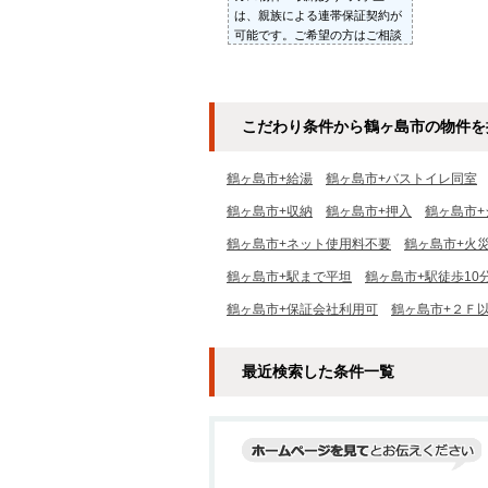
は、親族による連帯保証契約が
可能です。ご希望の方はご相談
ください。
こだわり条件から鶴ヶ島市の物件を
鶴ヶ島市+給湯
鶴ヶ島市+バストイレ同室
鶴ヶ島市+収納
鶴ヶ島市+押入
鶴ヶ島市
鶴ヶ島市+ネット使用料不要
鶴ヶ島市+火
鶴ヶ島市+駅まで平坦
鶴ヶ島市+駅徒歩10
鶴ヶ島市+保証会社利用可
鶴ヶ島市+２Ｆ
最近検索した条件一覧