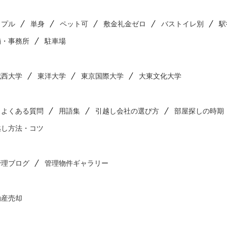
ップル
単身
ペット可
敷金礼金ゼロ
バストイレ別
駅
舗・事務所
駐車場
城西大学
東洋大学
東京国際大学
大東文化大学
よくある質問
用語集
引越し会社の選び方
部屋探しの時期
越し方法・コツ
管理ブログ
管理物件ギャラリー
動産売却