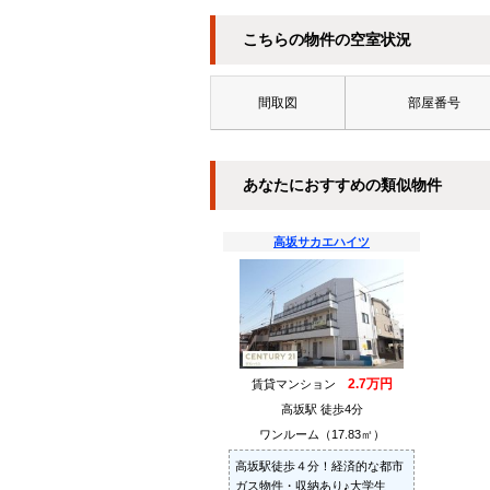
こちらの物件の空室状況
間取図
部屋番号
あなたにおすすめの類似物件
高坂サカエハイツ
2.7万円
賃貸マンション
高坂駅 徒歩4分
ワンルーム（17.83㎡）
高坂駅徒歩４分！経済的な都市
ガス物件・収納あり♪大学生