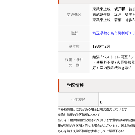
東武東上線
坂戸駅
徒歩
交通機関
東武越生線 坂戸 徒歩7
東武東上線 若葉 徒歩2
住所
埼玉県鶴ヶ島市脚折町１
築年数
1986年2月
給湯 / バストイレ同室 / シャ
設備・条件
ト使用料不要 / 火災警報器（
の一例
好 / 室内洗濯機置き場 /
学区情報
小学校区
()
※各種情報と差異がある場合は現況優先となります
※物件情報の学区情報について
当サイト物件情報に記載されております通学区域(学区)
報が現在の学区域と異なる場合がございます。国土数値情
ちらを踏まえ学区情報は参考としてご活用下さい。