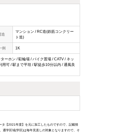
マンション / RC造(鉄筋コンクリー
構造
ト造)
一例
1K
ーホン / 駐輪場 / バイク置場 / CATV / ネッ
用可 / 駅まで平坦 / 駅徒歩10分以内 / 通風良
ータ【2021年度】を元に加工したものですので、記載情
、通学区域(学区)は毎年見直しの対象となりますので、そ