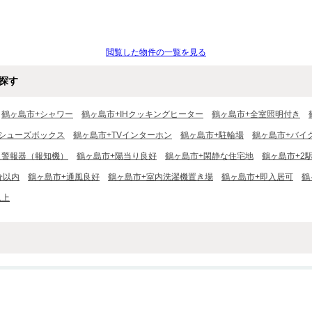
閲覧した物件の一覧を見る
探す
鶴ヶ島市+シャワー
鶴ヶ島市+IHクッキングヒーター
鶴ヶ島市+全室照明付き
+シューズボックス
鶴ヶ島市+TVインターホン
鶴ヶ島市+駐輪場
鶴ヶ島市+バイ
災警報器（報知機）
鶴ヶ島市+陽当り良好
鶴ヶ島市+閑静な住宅地
鶴ヶ島市+2
分以内
鶴ヶ島市+通風良好
鶴ヶ島市+室内洗濯機置き場
鶴ヶ島市+即入居可
鶴
以上