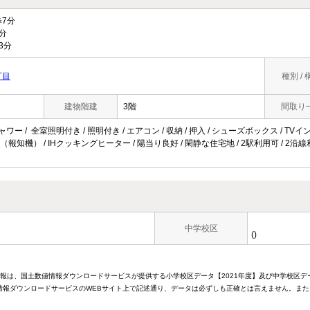
7分
分
3分
丁目
種別 / 
建物階建
3階
間取り
ワー / 全室照明付き / 照明付き / エアコン / 収納 / 押入 / シューズボックス / TVインタ
報知機） / IHクッキングヒーター / 陽当り良好 / 閑静な住宅地 / 2駅利用可 / 2沿線利
中学校区
()
情報は、国土数値情報ダウンロードサービスが提供する小学校区データ【2021年度】及び中学校区デ
報ダウンロードサービスのWEBサイト上で記述通り、データは必ずしも正確とは言えません。また