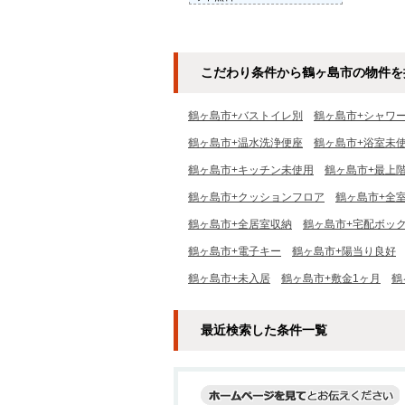
こだわり条件から鶴ヶ島市の物件を
鶴ヶ島市+バストイレ別
鶴ヶ島市+シャワ
鶴ヶ島市+温水洗浄便座
鶴ヶ島市+浴室未
鶴ヶ島市+キッチン未使用
鶴ヶ島市+最上
鶴ヶ島市+クッションフロア
鶴ヶ島市+全
鶴ヶ島市+全居室収納
鶴ヶ島市+宅配ボッ
鶴ヶ島市+電子キー
鶴ヶ島市+陽当り良好
鶴ヶ島市+未入居
鶴ヶ島市+敷金1ヶ月
鶴
最近検索した条件一覧