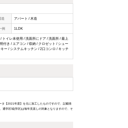
構造
アパート / 木造
一例
1LDK
/ トイレ未使用 / 洗面所にドア / 洗面所 / 最上
付き / エアコン / 収納 / クロゼット / シュー
キー / システムキッチン / 2口コンロ / キッチ
ータ【2021年度】を元に加工したものですので、記載情
、通学区域(学区)は毎年見直しの対象となりますので、そ