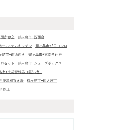
洗面所独立
鶴ヶ島市+洗面台
市+システムキッチン
鶴ヶ島市+2口コンロ
ヶ島市+南西向き
鶴ヶ島市+東南角住戸
クロゼット
鶴ヶ島市+シューズボックス
島市+火災警報器（報知機）
内洗濯機置き場
鶴ヶ島市+即入居可
２Ｆ以上