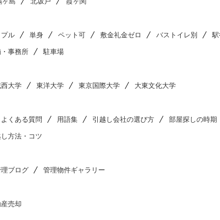
鶴ヶ島
北坂戸
霞ヶ関
ップル
単身
ペット可
敷金礼金ゼロ
バストイレ別
駅
舗・事務所
駐車場
城西大学
東洋大学
東京国際大学
大東文化大学
よくある質問
用語集
引越し会社の選び方
部屋探しの時期
越し方法・コツ
管理ブログ
管理物件ギャラリー
動産売却