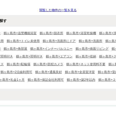
閲覧した物件の一覧を見る
探す
ー
鶴ヶ島市+追焚機能浴室
鶴ヶ島市+脱衣所
鶴ヶ島市+浴室乾燥機
鶴ヶ島市+
使用
鶴ヶ島市+トイレ未使用
鶴ヶ島市+洗面所にドア
鶴ヶ島市+洗面所
鶴ヶ島
階
鶴ヶ島市+角部屋
鶴ヶ島市+インナーバルコニー
鶴ヶ島市+南面リビング
鶴
室照明付き
鶴ヶ島市+照明付き
鶴ヶ島市+エアコン
鶴ヶ島市+収納
鶴ヶ島市+
クス
鶴ヶ島市+駐輪場
鶴ヶ島市+防犯カメラ
鶴ヶ島市+ネット使用料不要
鶴ヶ
鶴ヶ島市+2沿線利用可
鶴ヶ島市+通風良好
鶴ヶ島市+全居室洋室
鶴ヶ島市+室
ヶ島市+礼金1ヶ月
鶴ヶ島市+保証会社利用可
鶴ヶ島市+築2年以内
鶴ヶ島市+