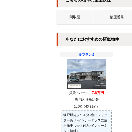
こちらの物件の空室状況
間取図
部屋番号
あなたにおすすめの類似物件
ルフラン２
7.8万円
賃貸アパート
坂戸駅 徒歩14分
1LDK（43.21㎡）
坂戸駅徒歩１４分♪窓にシャッ
ターあり♪インナーテラスに室
内物干し掛け付き♪インターネ
ット無料♪