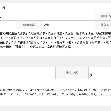
3分
目
種別 / 
建物階建
2階
間取り
追焚機能浴室 / 脱衣所 / 浴室乾燥機 / 洗面所独立 / 洗面台 / 温水洗浄便座 / 浴室未使用 
コニー / 南面リビング / 南西向き / 東南角住戸 / クッションフロア / 全室照明付き / 照明
 宅配ボックス / 駐輪場 / 防犯カメラ / ネット使用料不要 / 火災警報器（報知機） / 電子
2沿線利用可 / 通風良好 / 全居室洋室 / 室内洗濯機置き場 /
中学校区
()
情報は、国土数値情報ダウンロードサービスが提供する小学校区データ【2021年度】及び中学校区デ
報ダウンロードサービスのWEBサイト上で記述通り、データは必ずしも正確とは言えません。また