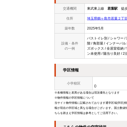
交通機関
東武東上線
若葉駅
徒歩
住所
埼玉県鶴ヶ島市若葉２丁
築年数
2025年5月
バストイレ別 / シャワー / 
設備・条件
階 / 角部屋 / インナーバル
の一例
ズボックス / 全居室収納 /
ン未使用 / 陽当り良好 / 
学区情報
小学校区
()
※各種情報と差異がある場合は現況優先となります
※物件情報の学区情報について
当サイト物件情報に記載されております通学区域(学区)
報が現在の学区域と異なる場合がございます。国土数値情
ちらを踏まえ学区情報は参考としてご活用下さい。