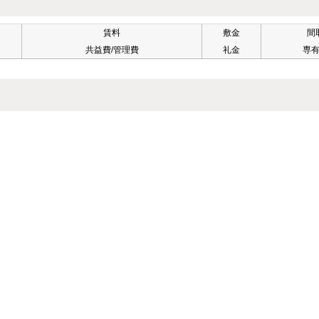
賃料
敷金
間
共益費/管理費
礼金
専